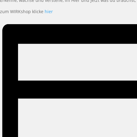
Erkenne, wachse und verstehe, im Hier und Jetzt was du brauchst,
zum WIRKshop klicke
hier