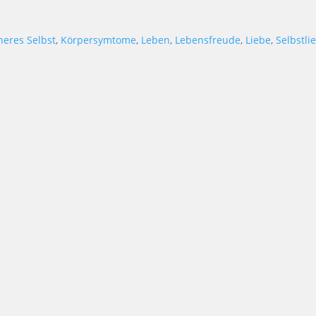
heres Selbst
,
Körpersymtome
,
Leben
,
Lebensfreude
,
Liebe
,
Selbstli