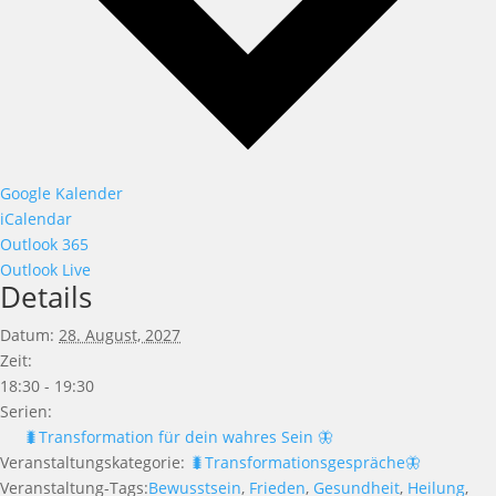
Google Kalender
iCalendar
Outlook 365
Outlook Live
Details
Datum:
28. August, 2027
Zeit:
18:30 - 19:30
Serien:
🐛Transformation für dein wahres Sein 🦋
Veranstaltungskategorie:
🐛Transformationsgespräche🦋
Veranstaltung-Tags:
Bewusstsein
,
Frieden
,
Gesundheit
,
Heilung
,