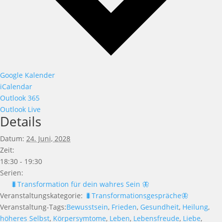
Google Kalender
iCalendar
Outlook 365
Outlook Live
Details
Datum:
24. Juni, 2028
Zeit:
18:30 - 19:30
Serien:
🐛Transformation für dein wahres Sein 🦋
Veranstaltungskategorie:
🐛Transformationsgespräche🦋
Veranstaltung-Tags:
Bewusstsein
,
Frieden
,
Gesundheit
,
Heilung
,
höheres Selbst
,
Körpersymtome
,
Leben
,
Lebensfreude
,
Liebe
,