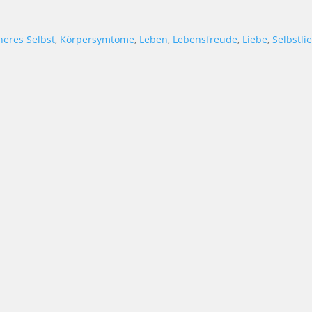
heres Selbst
,
Körpersymtome
,
Leben
,
Lebensfreude
,
Liebe
,
Selbstli