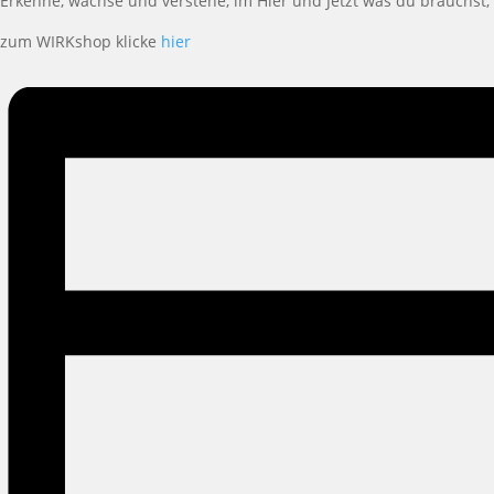
Erkenne, wachse und verstehe, im Hier und Jetzt was du brauchst,
zum WIRKshop klicke
hier