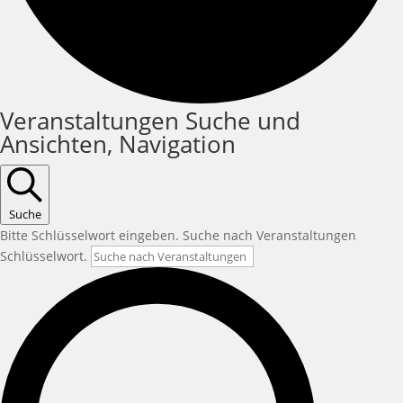
Veranstaltungen
Veranstaltungen Suche und
Ansichten, Navigation
Suche
Bitte Schlüsselwort eingeben. Suche nach Veranstaltungen
Schlüsselwort.