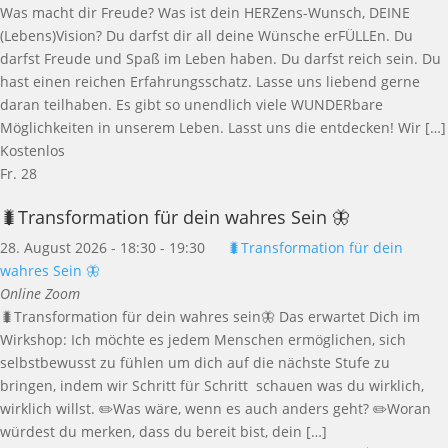
Was macht dir Freude? Was ist dein HERZens-Wunsch, DEINE
(Lebens)Vision? Du darfst dir all deine Wünsche erFÜLLEn. Du
darfst Freude und Spaß im Leben haben. Du darfst reich sein. Du
hast einen reichen Erfahrungsschatz. Lasse uns liebend gerne
daran teilhaben. Es gibt so unendlich viele WUNDERbare
Möglichkeiten in unserem Leben. Lasst uns die entdecken! Wir […]
Kostenlos
Fr.
28
🐛Transformation für dein wahres Sein 🦋
28. August 2026 - 18:30
-
19:30
🐛Transformation für dein
wahres Sein 🦋
Online Zoom
🐛Transformation für dein wahres sein🦋 Das erwartet Dich im
Wirkshop: Ich möchte es jedem Menschen ermöglichen, sich
selbstbewusst zu fühlen um dich auf die nächste Stufe zu
bringen, indem wir Schritt für Schritt schauen was du wirklich,
wirklich willst. ✏️Was wäre, wenn es auch anders geht? ✏️Woran
würdest du merken, dass du bereit bist, dein […]