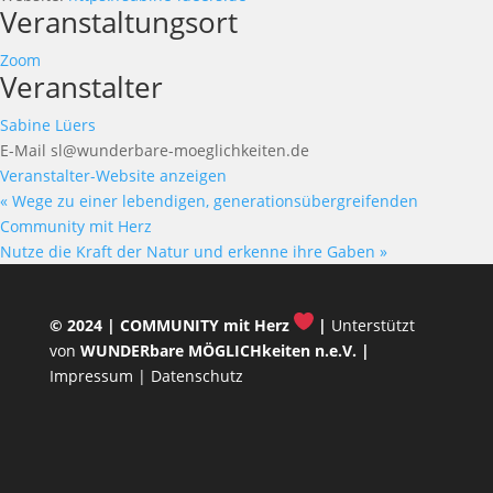
Veranstaltungsort
Zoom
Veranstalter
Sabine Lüers
E-Mail
sl@wunderbare-moeglichkeiten.de
Veranstalter-Website anzeigen
«
Wege zu einer lebendigen, generationsübergreifenden
Community mit Herz
Nutze die Kraft der Natur und erkenne ihre Gaben
»
© 2024 |
COMMUNITY mit Herz
|
Unterstützt
von
WUNDERbare MÖGLICHkeiten n.e.V.
|
Impressum
|
Datenschutz