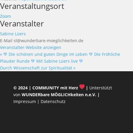
Veranstaltungsort
Zoom
Veranstalter
Sabine Lüers
E-Mail
sl@wunderbare-moeglichkeiten.de
Veranstalter-Website anzeigen
«
💚 Die schönen und guten Dinge im Leben 💚 Die Fröhliche
Plauder Runde 💚 Mit Sabine Lüers live 💚
Durch Wissenschaft zur Spiritualität
»
© 2024 |
COMMUNITY mit Herz
|
Unterstützt
von
WUNDERbare MÖGLICHkeiten n.e.V.
|
Impressum
|
Datenschutz