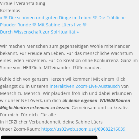
Virtuell Veranstaltung
Kostenlos
«
💚 Die schönen und guten Dinge im Leben 💚 Die Fröhliche
Plauder Runde 💚 Mit Sabine Lüers live 💚
Durch Wissenschaft zur Spiritualität
»
Wir machen Menschen zum gegenseitigen Wohle miteinander
bekannt. Für Freude am Leben. Für das menschliche Wachstum
eines jeden Einzelnen. Für Co-Kreation ohne Konkurrenz. Ganz im
Sinne von: HERZlich. MITeinander. FÜReinander.
Fühle dich von ganzem Herzen willkommen! Mit einem Klick
gelangst du in unseren
interaktiven Zoom-Live-Austausch
von
Mensch zu Mensch. Wir plaudern fröhlich und dabei erkunden
wir unser NETZwerk, um dich
all deine eigenen WUNDERbaren
Möglichkeiten erkennen zu lassen
. Gemeinsam und co-kreativ.
Für mich. Für dich. Für alle.
In HERZlicher Verbundenheit, deine Sabine Lüers
Unser Zoom-Raum:
https://us02web.zoom.us/j/89682216039