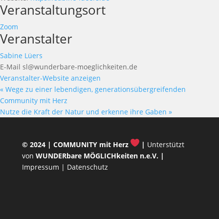
Veranstaltungsort
Zoom
Veranstalter
Sabine Lüers
E-Mail
sl@wunderbare-moeglichkeiten.de
Veranstalter-Website anzeigen
«
Wege zu einer lebendigen, generationsübergreifenden
Community mit Herz
Nutze die Kraft der Natur und erkenne ihre Gaben
»
© 2024 |
COMMUNITY mit Herz
|
Unterstützt
von
WUNDERbare MÖGLICHkeiten n.e.V.
|
Impressum
|
Datenschutz