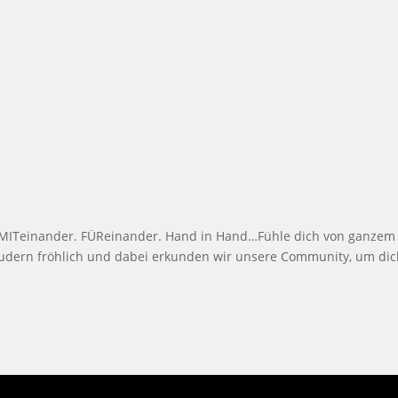
 MITeinander. FÜReinander. Hand in Hand…Fühle dich von ganzem 
udern fröhlich und dabei erkunden wir unsere Community, um di