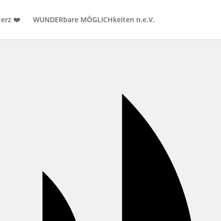
erz ❤️
WUNDERbare MÖGLICHkeiten n.e.V.