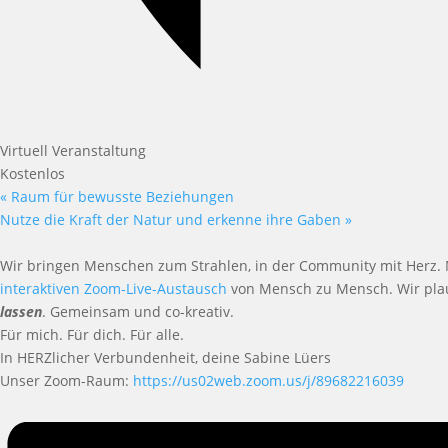
Virtuell Veranstaltung
Kostenlos
«
Raum für bewusste Beziehungen
Nutze die Kraft der Natur und erkenne ihre Gaben
»
Wir bringen Menschen zum Strahlen, in der Community mit Herz.
interaktiven Zoom-Live-Austausch
von Mensch zu Mensch. Wir pla
lassen
. Gemeinsam und co-kreativ.
Für mich. Für dich. Für alle.
In HERZlicher Verbundenheit, deine Sabine Lüers
Unser Zoom-Raum:
https://us02web.zoom.us/j/89682216039