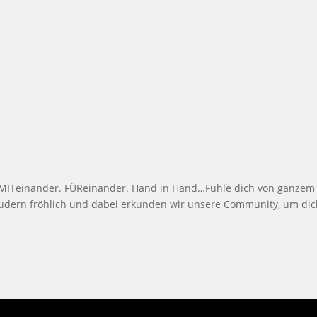
 MITeinander. FÜReinander. Hand in Hand…Fühle dich von ganzem 
udern fröhlich und dabei erkunden wir unsere Community, um di