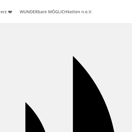
erz ❤️
WUNDERbare MÖGLICHkeiten n.e.V.