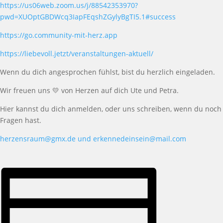
https://us06web.zoom.us/j/88542353970?
pwd=XUOptGBDWcq3IapFEqshZGylyBgTI5.1#success
https://go.community-mit-herz.app
https://liebevoll.jetzt/veranstaltungen-aktuell/
Wenn du dich angesprochen f
ü
hlst, bist du herzlich eingeladen.
W
ir freuen uns
💛
von Herzen
auf dich
Ute
und Petra
.
Hier kannst du dich anmelden, oder uns schreiben, wenn du noch
Fragen hast.
herzensraum@gmx.de und erkennedeinsein@mail.com