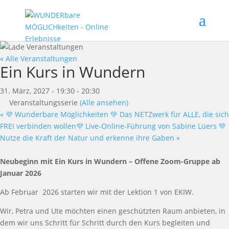
« Alle Veranstaltungen
Ein Kurs in Wundern
31. März, 2027 - 19:30
-
20:30
Veranstaltungsserie
(Alle ansehen)
«
💜 Wunderbare Möglichkeiten 💚 Das NETZwerk für ALLE, die sich
FREI verbinden wollen💜 Live-Online-Führung von Sabine Lüers 💚
Nutze die Kraft der Natur und erkenne ihre Gaben
»
Neu
beginn
mit Ein Kurs in Wundern
–
Offene Zoom-Gruppe ab
Januar
2026
Ab Februar
2026
starten wir
mit der
Lektion 1 von E
KIW.
Wir
, Petra und Ute
m
ö
chten einen gesch
ü
tzten Raum anbieten, in
dem wir uns Schritt f
ü
r Schritt durch den Kurs
begleiten und