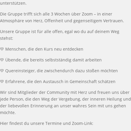
unterst
ü
tzen.
Die Gruppe trifft sich alle
3
Wochen
ü
ber Zoom
–
in einer
Atmosph
ä
re von Herz, Offenheit und gegenseitigem Vertrauen.
Unsere Gruppe ist f
ü
r alle offen, egal wo du auf deinem Weg
stehst:
💛
Menschen, die den Kurs neu entdecken
💛
Ü
bende, die bereits selbstst
ä
ndig damit arbeiten
💛
Quereinsteiger, die zwischendurch dazu
sto
ß
en m
ö
chten
💛
Erfahrene, die den Austausch in Gemeinschaft sch
ä
tzen
Wir sind Mitglieder der Community mit Herz und freuen uns
ü
ber
jede Person, die den Weg der Vergebung, der inneren Heilung und
der liebevollen Erinnerung an unser wahres Sein mit uns gehen
m
ö
chte.
Hier findest du unsere Termine und Zoom-Link: