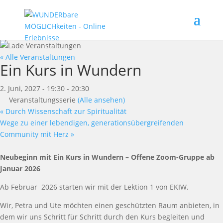
« Alle Veranstaltungen
Ein Kurs in Wundern
2. Juni, 2027 - 19:30
-
20:30
Veranstaltungsserie
(Alle ansehen)
«
Durch Wissenschaft zur Spiritualität
Wege zu einer lebendigen, generationsübergreifenden
Community mit Herz
»
Neu
beginn
mit Ein Kurs in Wundern
–
Offene Zoom-Gruppe ab
Januar
2026
Ab Februar
2026
starten wir
mit der
Lektion 1 von E
KIW.
Wir
, Petra und Ute
m
ö
chten einen gesch
ü
tzten Raum anbieten, in
dem wir uns Schritt f
ü
r Schritt durch den Kurs
begleiten und