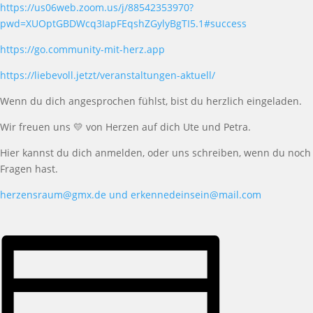
https://us06web.zoom.us/j/88542353970?
pwd=XUOptGBDWcq3IapFEqshZGylyBgTI5.1#success
https://go.community-mit-herz.app
https://liebevoll.jetzt/veranstaltungen-aktuell/
Wenn du dich angesprochen f
ü
hlst, bist du herzlich eingeladen.
W
ir freuen uns
💛
von Herzen
auf dich
Ute
und Petra
.
Hier kannst du dich anmelden, oder uns schreiben, wenn du noch
Fragen hast.
herzensraum@gmx.de und erkennedeinsein@mail.com