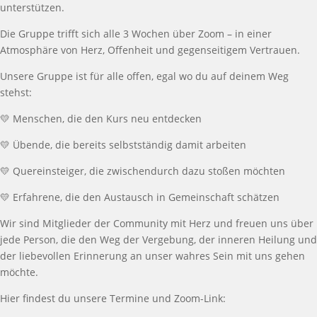
unterst
ü
tzen.
Die Gruppe trifft sich alle
3
Wochen
ü
ber Zoom
–
in einer
Atmosph
ä
re von Herz, Offenheit und gegenseitigem Vertrauen.
Unsere Gruppe ist f
ü
r alle offen, egal wo du auf deinem Weg
stehst:
💛
Menschen, die den Kurs neu entdecken
💛
Ü
bende, die bereits selbstst
ä
ndig damit arbeiten
💛
Quereinsteiger, die zwischendurch dazu
sto
ß
en m
ö
chten
💛
Erfahrene, die den Austausch in Gemeinschaft sch
ä
tzen
Wir sind Mitglieder der Community mit Herz und freuen uns
ü
ber
jede Person, die den Weg der Vergebung, der inneren Heilung und
der liebevollen Erinnerung an unser wahres Sein mit uns gehen
m
ö
chte.
Hier findest du unsere Termine und Zoom-Link: