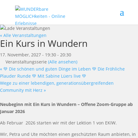
« Alle Veranstaltungen
Ein Kurs in Wundern
17. November, 2027 - 19:30
-
20:30
Veranstaltungsserie
(Alle ansehen)
«
💚 Die schönen und guten Dinge im Leben 💚 Die Fröhliche
Plauder Runde 💚 Mit Sabine Lüers live 💚
Wege zu einer lebendigen, generationsübergreifenden
Community mit Herz
»
Neu
beginn
mit Ein Kurs in Wundern
–
Offene Zoom-Gruppe ab
Januar
2026
Ab Februar
2026
starten wir
mit der
Lektion 1 von E
KIW.
Wir
, Petra und Ute
m
ö
chten einen gesch
ü
tzten Raum anbieten, in