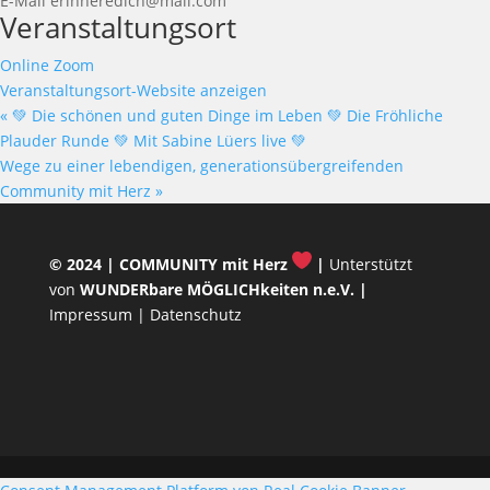
E-Mail
erinneredich@mail.com
Veranstaltungsort
Online Zoom
Veranstaltungsort-Website anzeigen
«
💚 Die schönen und guten Dinge im Leben 💚 Die Fröhliche
Plauder Runde 💚 Mit Sabine Lüers live 💚
Wege zu einer lebendigen, generationsübergreifenden
Community mit Herz
»
© 2024 |
COMMUNITY mit Herz
|
Unterstützt
von
WUNDERbare MÖGLICHkeiten n.e.V.
|
Impressum
|
Datenschutz