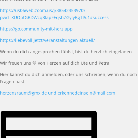
https://us06web.zoom.us/j/88542353970?
pwd=XUOptGBDWcq3IapFEqshZGylyBgTI5.1#success
https://go.community-mit-herz.app
https://liebevoll.jetzt/veranstaltungen-aktuell/
Wenn du dich angesprochen f
ü
hlst, bist du herzlich eingeladen.
W
ir freuen uns
💛
von Herzen
auf dich
Ute
und Petra
.
Hier kannst du dich anmelden, oder uns schreiben, wenn du noch
Fragen hast.
herzensraum@gmx.de und erkennedeinsein@mail.com