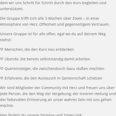
dem wir uns Schritt f
ü
r Schritt durch den Kurs
begleiten und
unterst
ü
tzen.
Die Gruppe trifft sich alle
3
Wochen
ü
ber Zoom
–
in einer
Atmosph
ä
re von Herz, Offenheit und gegenseitigem Vertrauen.
Unsere Gruppe ist f
ü
r alle offen, egal wo du auf deinem Weg
stehst:
💛
Menschen, die den Kurs neu entdecken
💛
Ü
bende, die bereits selbstst
ä
ndig damit arbeiten
💛
Quereinsteiger, die zwischendurch dazu
sto
ß
en m
ö
chten
💛
Erfahrene, die den Austausch in Gemeinschaft sch
ä
tzen
Wir sind Mitglieder der Community mit Herz und freuen uns
ü
ber
jede Person, die den Weg der Vergebung, der inneren Heilung und
der liebevollen Erinnerung an unser wahres Sein mit uns gehen
m
ö
chte.
Hier findest du unsere Termine und Zoom-Link: