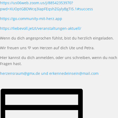
https://us06web.zoom.us/j/88542353970?
pwd=XUOptGBDWcq3IapFEqshZGylyBgTI5.1#success
https://go.community-mit-herz.app
https://liebevoll.jetzt/veranstaltungen-aktuell/
Wenn du dich angesprochen f
ü
hlst, bist du herzlich eingeladen.
W
ir freuen uns
💛
von Herzen
auf dich
Ute
und Petra
.
Hier kannst du dich anmelden, oder uns schreiben, wenn du noch
Fragen hast.
herzensraum@gmx.de und erkennedeinsein@mail.com