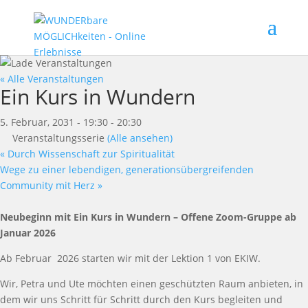
« Alle Veranstaltungen
Ein Kurs in Wundern
5. Februar, 2031 - 19:30
-
20:30
Veranstaltungsserie
(Alle ansehen)
«
Durch Wissenschaft zur Spiritualität
Wege zu einer lebendigen, generationsübergreifenden
Community mit Herz
»
Neu
beginn
mit Ein Kurs in Wundern
–
Offene Zoom-Gruppe ab
Januar
2026
Ab Februar
2026
starten wir
mit der
Lektion 1 von E
KIW.
Wir
, Petra und Ute
m
ö
chten einen gesch
ü
tzten Raum anbieten, in
dem wir uns Schritt f
ü
r Schritt durch den Kurs
begleiten und