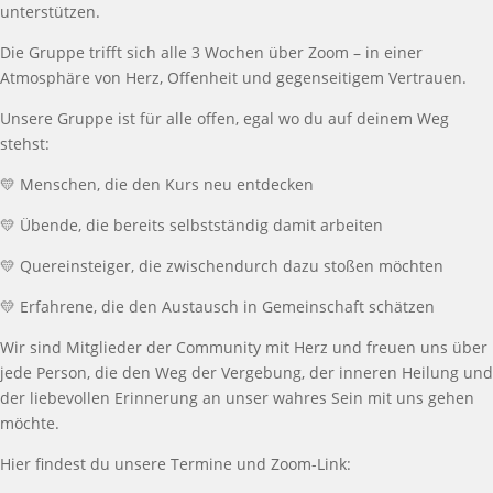
unterst
ü
tzen.
Die Gruppe trifft sich alle
3
Wochen
ü
ber Zoom
–
in einer
Atmosph
ä
re von Herz, Offenheit und gegenseitigem Vertrauen.
Unsere Gruppe ist f
ü
r alle offen, egal wo du auf deinem Weg
stehst:
💛
Menschen, die den Kurs neu entdecken
💛
Ü
bende, die bereits selbstst
ä
ndig damit arbeiten
💛
Quereinsteiger, die zwischendurch dazu
sto
ß
en m
ö
chten
💛
Erfahrene, die den Austausch in Gemeinschaft sch
ä
tzen
Wir sind Mitglieder der Community mit Herz und freuen uns
ü
ber
jede Person, die den Weg der Vergebung, der inneren Heilung und
der liebevollen Erinnerung an unser wahres Sein mit uns gehen
m
ö
chte.
Hier findest du unsere Termine und Zoom-Link: