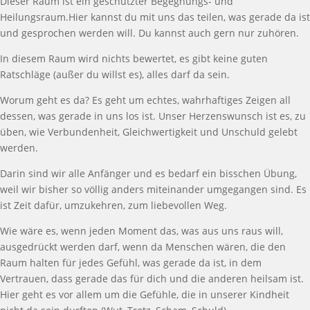
Dieser Raum ist ein gesch
ü
tzter Begegnungs- und
Heilungsraum.
Hier kannst du mit uns das teilen, was gerade da ist
und gesprochen werden will. Du kannst auch gern nur zuh
ö
ren.
In diesem Raum wird nichts bewertet, es gibt keine guten
Ratschl
ä
ge (au
ß
er du willst es), alles darf da sein.
Worum geht es da?
Es geht um echtes, wahrhaftiges Zeigen all
dessen, was gerade in uns los ist. Unser Herzenswunsch ist es, zu
ü
ben, wie Verbundenheit, Gleichwertigkeit und Unschuld gelebt
werden.
Darin
sind wir alle Anf
ä
nger und es bedarf ein bisschen
Ü
bung,
weil wir bisher so v
ö
llig anders miteinander umgegangen sind. Es
ist Zeit daf
ü
r, umzukehren, zum liebevollen Weg.
Wie w
ä
re es, wenn jeden Moment das, was aus uns raus will,
ausgedr
ü
ckt werden darf, wenn da Menschen w
ä
ren, die den
Raum halten f
ü
r jedes Gef
ü
hl, was gerade da ist, in dem
Vertrauen, dass gerade das f
ü
r dich und die anderen heilsam ist.
Hier geht es vor allem um die Gef
ü
hle, die in unserer Kindheit