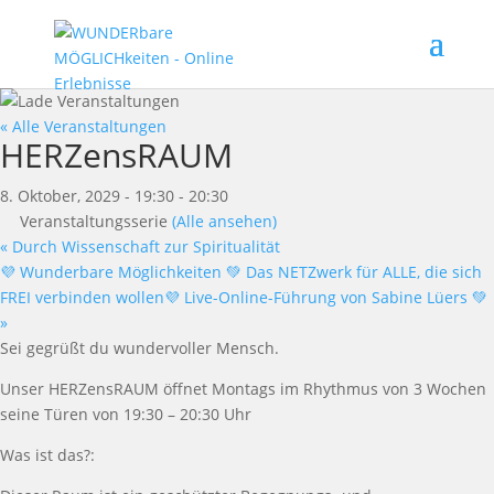
« Alle Veranstaltungen
HERZensRAUM
8. Oktober, 2029 - 19:30
-
20:30
Veranstaltungsserie
(Alle ansehen)
«
Durch Wissenschaft zur Spiritualität
💜 Wunderbare Möglichkeiten 💚 Das NETZwerk für ALLE, die sich
FREI verbinden wollen💜 Live-Online-Führung von Sabine Lüers 💚
»
Sei gegr
üß
t du wundervoller Mensch.
Unser
HERZensRAUM
ö
ffnet Montags im Rhythmus von 3 Wochen
seine T
ü
ren von
19:30 – 20:30 Uhr
Was ist das?: