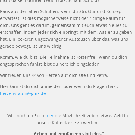
nicht da sein durften (Wut, Trotz, Scham, Schuld).
Raus aus den alten Schuhen:
wenn du
Struktur und Konzept
erwartest, ist dies m
ö
glicherweise nicht der richtige Raum f
ü
r
dich. Uns geht es darum, gemeinsam mit euch etwas Neues zu
erschaffen, indem jeder sich einbringt, mit dem, was er zu
geben
hat. Ein lockerer, ungezwungener Austausch
ü
ber das, was uns
gerade bewegt, ist uns wichtig.
Komm, wie du bist. Die Teilnahme ist kostenfrei.
Wenn du dich
angesprochen f
ü
hlst, bist du herzlich eingeladen.
Wir freuen uns
💛
von Herzen auf dich Ute und Petra.
Hier kannst du dich anmelden, oder wenn du Fragen hast.
herzensraum@gmx.de
Wir möchten Euch
hier
die Möglichkeit geben etwas Geld in
unsere Kaffeekasse zu werfen.
„Geben und empfangen sind eins.“