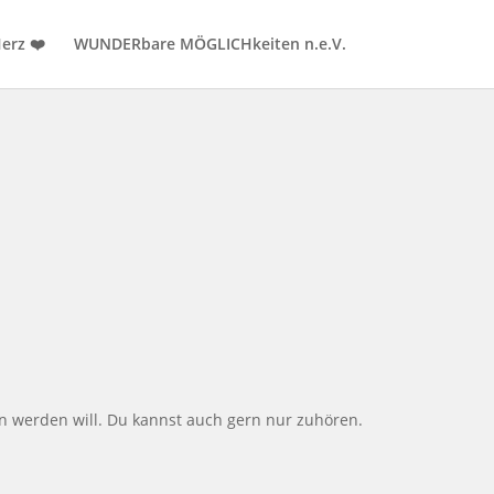
erz ❤️
WUNDERbare MÖGLICHkeiten n.e.V.
en werden will. Du kannst auch gern nur zuh
ö
ren.