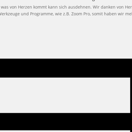
 was von Herzen kommt kann sich ausdehnen. Wir danken von Her
Werkzeuge und Programme, wie z.B. Zoom Pro, somit haben wir meh