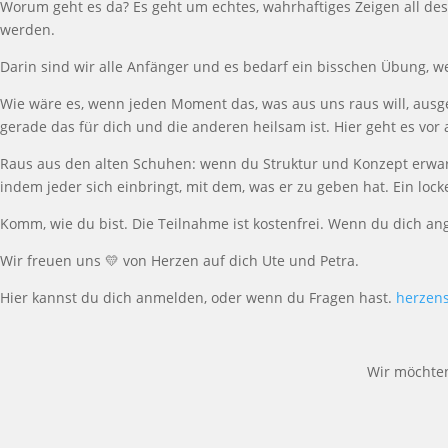
Worum geht es da?
Es geht um echtes, wahrhaftiges Zeigen all des
werden.
Darin
sind wir alle Anf
ä
nger und es bedarf ein bisschen
Ü
bung, we
Wie w
ä
re es, wenn jeden Moment das, was aus uns raus will, ausg
gerade das f
ü
r dich und die anderen heilsam ist. Hier geht es vor
Raus aus den alten Schuhen:
wenn du
Struktur und Konzept erwart
indem jeder sich einbringt, mit dem, was er zu
geben
hat. Ein loc
Komm, wie du bist. Die Teilnahme ist kostenfrei.
Wenn du dich an
Wir freuen uns
💛
von Herzen auf dich Ute und Petra.
Hier kannst du dich anmelden, oder wenn du Fragen hast.
herzen
Wir möchte