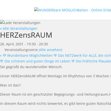
« Alle Veranstaltungen
HERZensRAUM
28. April, 2031 - 19:30
-
20:30
Veranstaltungsserie
(Alle ansehen)
«
💜 Wunderbare Möglichkeiten 💚 Das NETZwerk für ALLE, die sich
💚 Die schönen und guten Dinge im Leben 💚 Die Fröhliche Plauder
Sei gegr
üß
t du wundervoller Mensch.
Unser
HERZensRAUM
ö
ffnet Montags im Rhythmus von 3 Wochen 
Was ist das?:
Dieser Raum ist ein gesch
ü
tzter Begegnungs- und Heilungsraum.
H
In diesem Raum wird nichts bewertet, es gibt keine guten Ratschl
ä