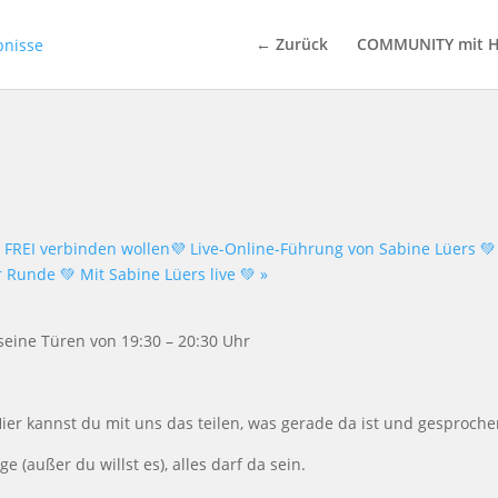
← Zurück
COMMUNITY mit H
 FREI verbinden wollen💜 Live-Online-Führung von Sabine Lüers 💚
 Runde 💚 Mit Sabine Lüers live 💚
»
seine T
ü
ren von
19:30 – 20:30 Uhr
ier kannst du mit uns das teilen, was gerade da ist und gesproch
ge (au
ß
er du willst es), alles darf da sein.