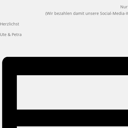
Nur
(Wir bezahlen damit unsere Social-Media-
Herzlichst
Ute & Petra