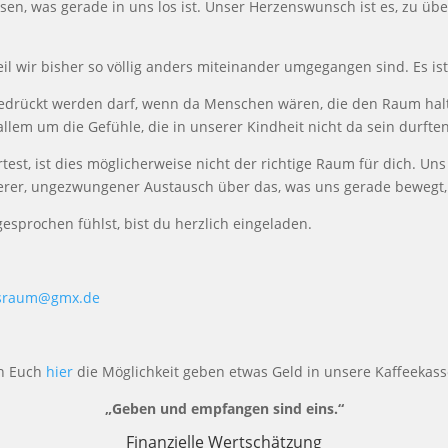
sen, was gerade in uns los ist. Unser Herzenswunsch ist es, zu
ü
be
il wir bisher so v
ö
llig anders miteinander umgegangen sind. Es ist
edr
ü
ckt werden darf, wenn da Menschen w
ä
ren, die den Raum hal
 allem um die Gef
ü
hle, die in unserer Kindheit nicht da sein durfte
est, ist dies m
ö
glicherweise nicht der richtige Raum f
ü
r dich. Un
kerer, ungezwungener Austausch
ü
ber das, was uns gerade bewegt, 
gesprochen f
ü
hlst, bist du herzlich eingeladen.
sraum@gmx.de
n Euch
hier
die Möglichkeit geben etwas Geld in unsere Kaffeekass
„Geben und empfangen sind eins.“
Finanzielle Wertschätzung