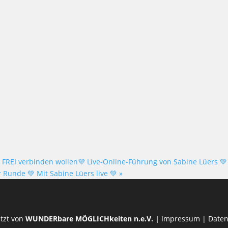
 FREI verbinden wollen💜 Live-Online-Führung von Sabine Lüers 💚
 Runde 💚 Mit Sabine Lüers live 💚
»
tzt von
WUNDERbare MÖGLICHkeiten n.e.V.
|
Impressum
|
Daten