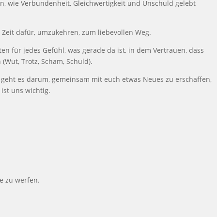
n, wie Verbundenheit, Gleichwertigkeit und Unschuld gelebt
 Zeit daf
ü
r, umzukehren, zum liebevollen Weg.
ten f
ü
r jedes Gef
ü
hl, was gerade da ist, in dem Vertrauen, dass
n (Wut, Trotz, Scham, Schuld).
s geht es darum, gemeinsam mit euch etwas Neues zu erschaffen,
ist uns wichtig.
e zu werfen.