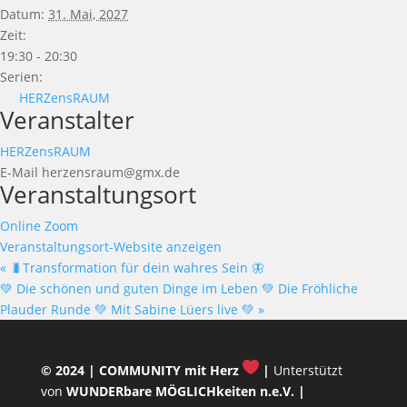
Datum:
31. Mai, 2027
Zeit:
19:30 - 20:30
Serien:
HERZensRAUM
Veranstalter
HERZensRAUM
E-Mail
herzensraum@gmx.de
Veranstaltungsort
Online Zoom
Veranstaltungsort-Website anzeigen
«
🐛Transformation für dein wahres Sein 🦋
💚 Die schönen und guten Dinge im Leben 💚 Die Fröhliche
Plauder Runde 💚 Mit Sabine Lüers live 💚
»
© 2024 |
COMMUNITY mit Herz
|
Unterstützt
von
WUNDERbare MÖGLICHkeiten n.e.V.
|