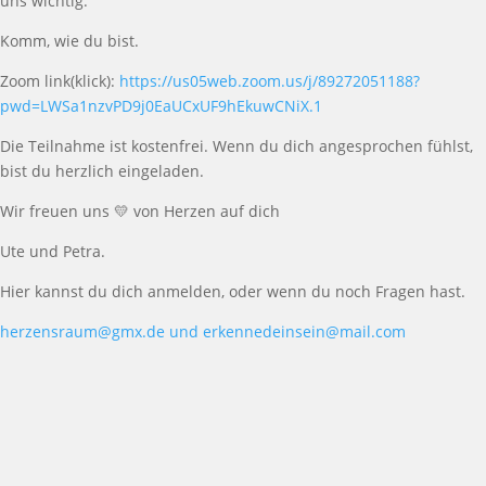
uns wichtig.
Komm, wie du bist.
Zoom link(klick):
https://us05web.zoom.us/j/89272051188?
pwd=LWSa1nzvPD9j0EaUCxUF9hEkuwCNiX.1
Die Teilnahme ist kostenfrei. Wenn du dich angesprochen fühlst,
bist du herzlich eingeladen.
Wir freuen uns
💛
von Herzen auf dich
Ute und Petra.
Hier kannst du dich anmelden, oder wenn du noch Fragen hast.
herzensraum@gmx.de und
erkennedeinsein@mail.com