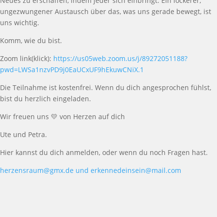
Neues zu erschaffen, indem jeder sich einbringt. Ein lockerer,
ungezwungener Austausch über das, was uns gerade bewegt, ist
uns wichtig.
Komm, wie du bist.
Zoom link(klick):
https://us05web.zoom.us/j/89272051188?
pwd=LWSa1nzvPD9j0EaUCxUF9hEkuwCNiX.1
Die Teilnahme ist kostenfrei. Wenn du dich angesprochen fühlst,
bist du herzlich eingeladen.
Wir freuen uns
💛
von Herzen auf dich
Ute und Petra.
Hier kannst du dich anmelden, oder wenn du noch Fragen hast.
herzensraum@gmx.de und
erkennedeinsein@mail.com