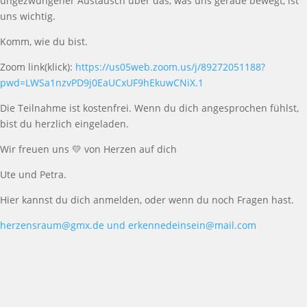
ungezwungener Austausch über das, was uns gerade bewegt, ist
uns wichtig.
Komm, wie du bist.
Zoom link(klick):
https://us05web.zoom.us/j/89272051188?
pwd=LWSa1nzvPD9j0EaUCxUF9hEkuwCNiX.1
Die Teilnahme ist kostenfrei. Wenn du dich angesprochen fühlst,
bist du herzlich eingeladen.
Wir freuen uns
💛
von Herzen auf dich
Ute und Petra.
Hier kannst du dich anmelden, oder wenn du noch Fragen hast.
herzensraum@gmx.de und
erkennedeinsein@mail.com