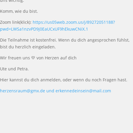
uns wichtig.
Komm, wie du bist.
Zoom link(klick):
https://us05web.zoom.us/j/89272051188?
pwd=LWSa1nzvPD9j0EaUCxUF9hEkuwCNiX.1
Die Teilnahme ist kostenfrei. Wenn du dich angesprochen fühlst,
bist du herzlich eingeladen.
Wir freuen uns
💛
von Herzen auf dich
Ute und Petra.
Hier kannst du dich anmelden, oder wenn du noch Fragen hast.
herzensraum@gmx.de und
erkennedeinsein@mail.com