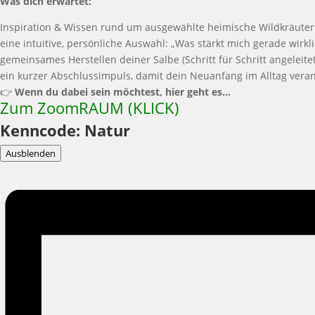
Was dich erwartet:
Inspiration & Wissen rund um ausgewählte heimische Wildkräuter
eine intuitive, persönliche Auswahl: „Was stärkt mich gerade wirkli
gemeinsames Herstellen deiner Salbe (Schritt für Schritt angeleitet
ein kurzer Abschlussimpuls, damit dein Neuanfang im Alltag veran
👉
Wenn du dabei sein möchtest, hier geht es…
Zum ZoomRAUM (KLICK)
Kenncode: Natur
Ausblenden