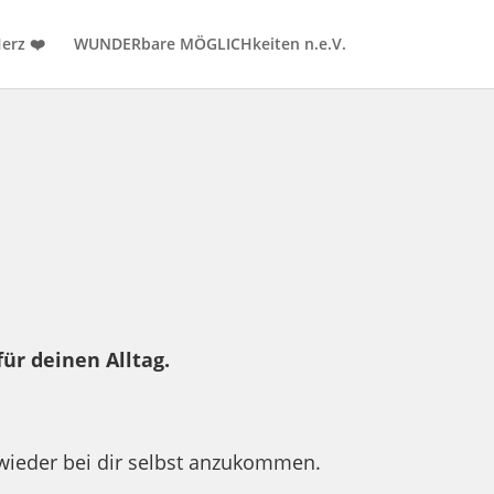
erz ❤️
WUNDERbare MÖGLICHkeiten n.e.V.
ür deinen Alltag.
 wieder bei dir selbst anzukommen.