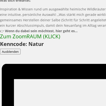
Was dich erwartet:
Inspiration & Wissen rund um ausgewählte heimische Wildkräuter
eine intuitive, persönliche Auswahl: „Was stärkt mich gerade wirkli
gemeinsames Herstellen deiner Salbe (Schritt für Schritt angeleitet
ein kurzer Abschlussimpuls, damit dein Neuanfang im Alltag veran
👉
Wenn du dabei sein möchtest, hier geht es…
Zum ZoomRAUM (KLICK)
Kenncode: Natur
Ausblenden