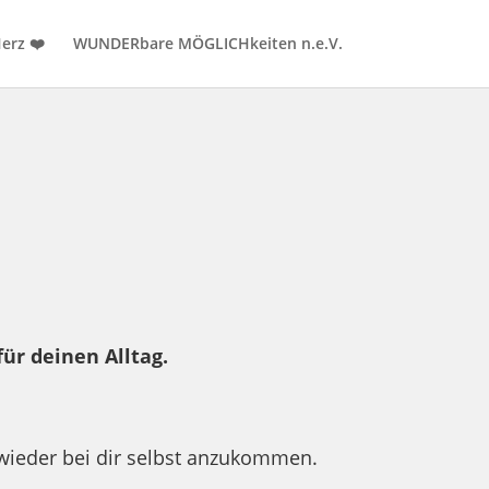
erz ❤️
WUNDERbare MÖGLICHkeiten n.e.V.
ür deinen Alltag.
 wieder bei dir selbst anzukommen.