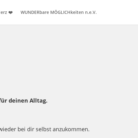
erz ❤️
WUNDERbare MÖGLICHkeiten n.e.V.
ür deinen Alltag.
 wieder bei dir selbst anzukommen.