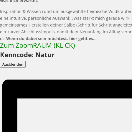
Was dich erwartet:
Inspiration & Wissen rund um ausgewählte heimische Wildkräuter
eine intuitive, persönliche Auswahl: „Was stärkt mich gerade wirkli
gemeinsames Herstellen deiner Salbe (Schritt für Schritt angeleitet
ein kurzer Abschlussimpuls, damit dein Neuanfang im Alltag veran
👉
Wenn du dabei sein möchtest, hier geht es…
Zum ZoomRAUM (KLICK)
Kenncode: Natur
Ausblenden