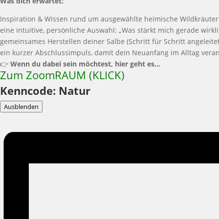
Was dich erwartet:
Inspiration & Wissen rund um ausgewählte heimische Wildkräuter
eine intuitive, persönliche Auswahl: „Was stärkt mich gerade wirkli
gemeinsames Herstellen deiner Salbe (Schritt für Schritt angeleitet
ein kurzer Abschlussimpuls, damit dein Neuanfang im Alltag veran
👉
Wenn du dabei sein möchtest, hier geht es…
Zum ZoomRAUM (KLICK)
Kenncode: Natur
Ausblenden