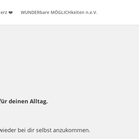
erz ❤️
WUNDERbare MÖGLICHkeiten n.e.V.
ür deinen Alltag.
 wieder bei dir selbst anzukommen.