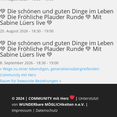
💚 Die schönen und guten Dinge im Leben
💚 Die Fröhliche Plauder Runde 💚 Mit
Sabine Lüers live 💚
25. August 2026 - 18:30
-
19:00
💚 Die schönen und guten Dinge im Leben
💚 Die Fröhliche Plauder Runde 💚 Mit
Sabine Lüers live 💚
8. September 2026 - 18:30
-
19:00
«
Wege zu einer lebendigen, generationsübergreifenden
Community mit Herz
Raum für bewusste Beziehungen
»
© 2024 |
COMMUNITY mit Herz
|
Unterstützt
von
WUNDERbare MÖGLICHkeiten n.e.V.
|
Impressum
|
Datenschutz