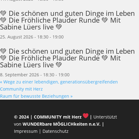
💚 Die schönen und guten Dinge im Leben
💚 Die Fröhliche Plauder Runde 💚 Mit
Sabine Lüers live 💚
25. August 2026 - 18:30
-
19:00
💚 Die schönen und guten Dinge im Leben
💚 Die Fröhliche Plauder Runde 💚 Mit
Sabine Lüers live 💚
8. September 2026 - 18:30
-
19:00
«
Wege zu einer lebendigen, generationsübergreifenden
Community mit Herz
Raum für bewusste Beziehungen
»
© 2024 |
COMMUNITY mit Herz
|
Unterstützt
von
WUNDERbare MÖGLICHkeiten n.e.V.
|
Impressum
|
Datenschutz