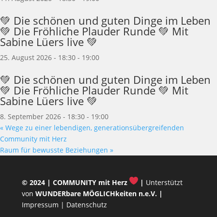
💚 Die schönen und guten Dinge im Leben
💚 Die Fröhliche Plauder Runde 💚 Mit
Sabine Lüers live 💚
25. August 2026 - 18:30
-
19:00
💚 Die schönen und guten Dinge im Leben
💚 Die Fröhliche Plauder Runde 💚 Mit
Sabine Lüers live 💚
8. September 2026 - 18:30
-
19:00
«
Wege zu einer lebendigen, generationsübergreifenden
Community mit Herz
Raum für bewusste Beziehungen
»
© 2024 |
COMMUNITY mit Herz
|
Unterstützt
von
WUNDERbare MÖGLICHkeiten n.e.V.
|
Impressum
|
Datenschutz