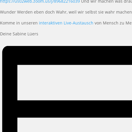
https://us02web.zoom.us/j/89682216039
Und wir machen was draus.
Wunder Werden eben doch Wahr, weil wir selbst sie wahr machen.
Komme in unseren
interaktiven Live-Austausch
von Mensch zu Mens
Deine Sabine Lüers