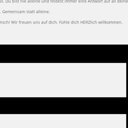
 Du bist nie alleine und findest immer eine Antwort auf all deine
 Gemeinsam statt alleine.
ch! Wir freuen uns auf dich. Fühle dich HERZlich willkommen.