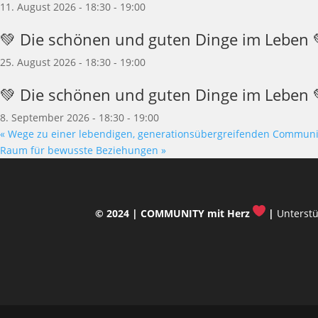
11. August 2026 - 18:30
-
19:00
💚 Die schönen und guten Dinge im Leben 💚
25. August 2026 - 18:30
-
19:00
💚 Die schönen und guten Dinge im Leben 💚
8. September 2026 - 18:30
-
19:00
«
Wege zu einer lebendigen, generationsübergreifenden Communi
Raum für bewusste Beziehungen
»
© 2024 |
COMMUNITY mit Herz
|
Unterstü