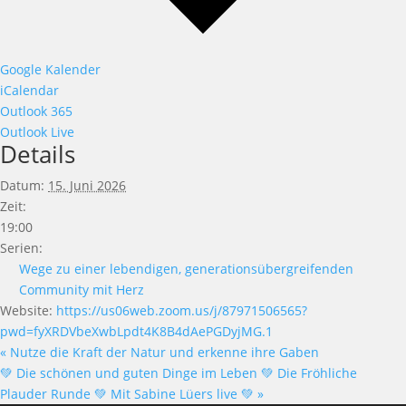
Google Kalender
iCalendar
Outlook 365
Outlook Live
Details
Datum:
15. Juni 2026
Zeit:
19:00
Serien:
Wege zu einer lebendigen, generationsübergreifenden
Community mit Herz
Website:
https://us06web.zoom.us/j/87971506565?
pwd=fyXRDVbeXwbLpdt4K8B4dAePGDyjMG.1
«
Nutze die Kraft der Natur und erkenne ihre Gaben
💚 Die schönen und guten Dinge im Leben 💚 Die Fröhliche
Plauder Runde 💚 Mit Sabine Lüers live 💚
»