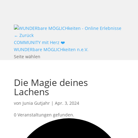
← Zurück
COMMUNITY mit Herz ❤️
WUNDERbare MÖGLICHkeiten n.e.V.
Seite wählen
Die Magie deines
Lachens
von
Junia Gutjahr
|
Apr. 3, 2024
0 Veranstaltungen gefunden.