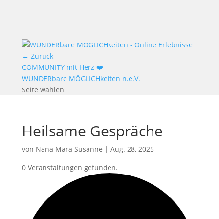
← Zurück
COMMUNITY mit Herz ❤️
WUNDERbare MÖGLICHkeiten n.e.V.
Seite wählen
Heilsame Gespräche
von
Nana Mara Susanne
|
Aug. 28, 2025
0 Veranstaltungen gefunden.