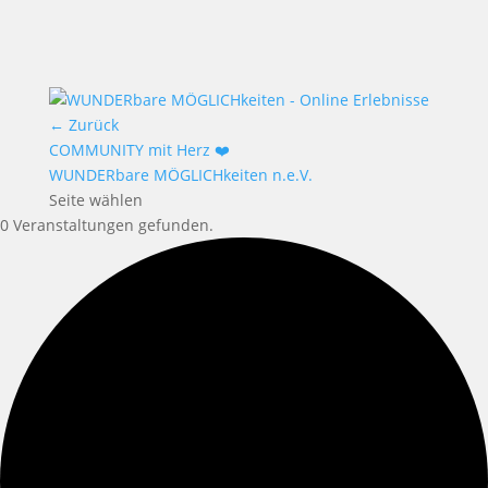
← Zurück
COMMUNITY mit Herz ❤️
WUNDERbare MÖGLICHkeiten n.e.V.
Seite wählen
0 Veranstaltungen gefunden.