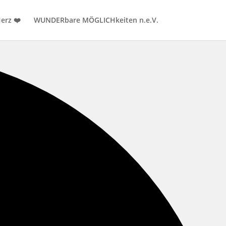
erz ❤️
WUNDERbare MÖGLICHkeiten n.e.V.